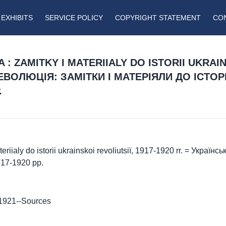
EXHIBITS
SERVICE POLICY
COPYRIGHT STATEMENT
CO
 : ZAMITKY I MATERIIALY DO ISTORII UKRAIN
РЕВОЛЮЦІЯ: ЗАМІТКИ І МАТЕРІЯЛИ ДО ІСТОРІ
.
ateriialy do istorii ukrainskoi revoliutsiï, 1917-1920 rr. = Украї
917-1920 рр.
-1921--Sources