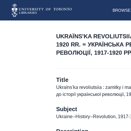
BROWSE 
UKRAÏNSʹKA REVOLIUTSIIA
1920 RR. = УКРАЇНСЬКА 
РЕВОЛЮЦІЇ, 1917-1920 РР
Title
Ukraïnsʹka revoliutsiia : zamitky i m
до історії української революції, 1
Subject
Ukraine--History--Revolution, 1917