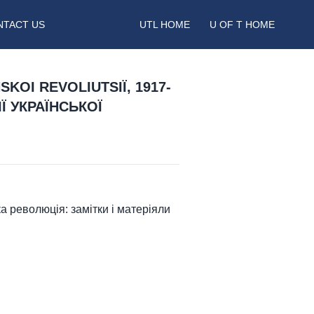
NTACT US
UTL HOME
U OF T HOME
SKOI REVOLIUTSIÏ, 1917-
Ї УКРАЇНСЬКОЇ
нська революція: замітки і матеріяли