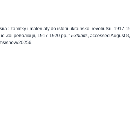
siia : zamitky i materiialy do istorii ukrainskoi revoliutsiï, 1917
їнської революції, 1917-1920 рр.,”
Exhibits
, accessed August 8
items/show/20256
.