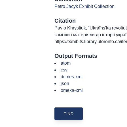
Petro Jacyk Exhibit Collection
Citation
Pavlo Khrystiuk, “Ukraïnsʹka revoliut
замітки і матеріяли до історії укра
https://exhibits.library.utoronto.ca/
Output Formats
atom
csv
dcmes-xml
json
omeka-xml